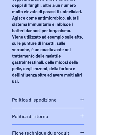
ceppi di funghi, oltre a un numero
molto elevato di parassiti unicellulari.
Agisce come antimicrobico, aiuta il
sistema immunitario e inibisce i
batteri dannosi per l'organismo.
Viene utilizzato ad esempio sulle afte,
sulle punture di insetti, sulle
verruche, è un coadiuvante nel
trattamento delle malattie
gastrointestinali, delle micosi della
pelle, degli eczemi, della forfora e
dell'influenza oltre ad avere molti altri
usi.
Politica di spedizione
Consegna dei prodotti entro 48 ore.
Politica di ritorno
Reso e rimborso entro 10 giorni dal
Fiche technique du produit
ricevimento del prodotto.